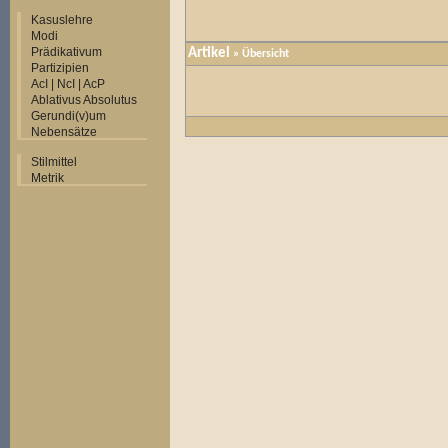
Kasuslehre
Modi
Prädikativum
Artikel
»
Übersicht
Partizipien
AcI | NcI | AcP
Ablativus Absolutus
Gerundi(v)um
Nebensätze
Stilmittel
Metrik