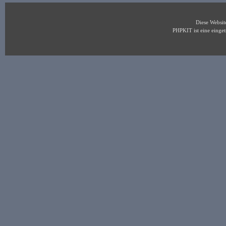
Diese Websi
PHPKIT ist eine eing