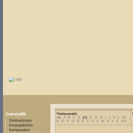
Titelauswahl:
Grammatik
alle
A
B
C
D
(
E
)
F
G
H
I
J
K
L
M
Deklinationen
N
O
P
Q
R
S
T
U
V
W
X
Y
Z
0-9
Konjugationen
Komparation