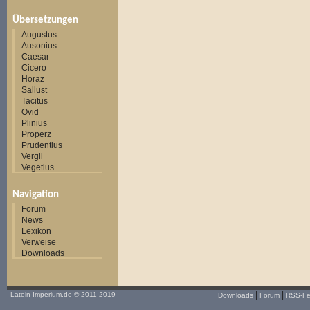
Übersetzungen
Augustus
Ausonius
Caesar
Cicero
Horaz
Sallust
Tacitus
Ovid
Plinius
Properz
Prudentius
Vergil
Vegetius
Navigation
Forum
News
Lexikon
Verweise
Downloads
|
|
Latein-Imperium.de
© 2011-2019
Downloads
Forum
RSS-F