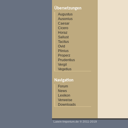
Übersetzungen
Augustus
Ausonius
Caesar
Cicero
Horaz
Sallust
Tacitus
Ovid
Plinius
Properz
Prudentius
Vergil
Vegetius
Navigation
Forum
News
Lexikon
Verweise
Downloads
Latein-Imperium.de
© 2011-2019