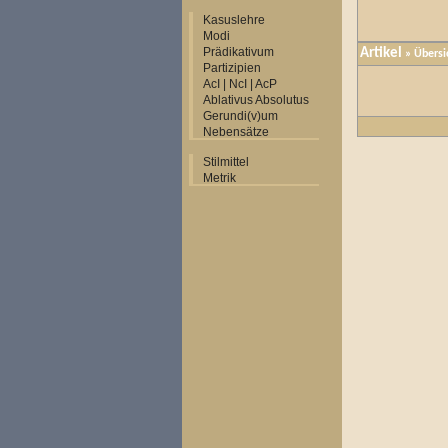
Kasuslehre
Modi
Prädikativum
Artikel
»
Übersi
Partizipien
AcI | NcI | AcP
Ablativus Absolutus
Gerundi(v)um
Nebensätze
Stilmittel
Metrik