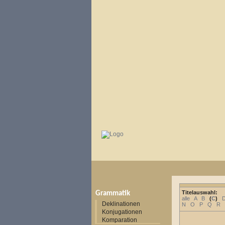
Titelauswahl:
Grammatik
alle
A
B
(
C
)
Deklinationen
N
O
P
Q
R
Konjugationen
Komparation