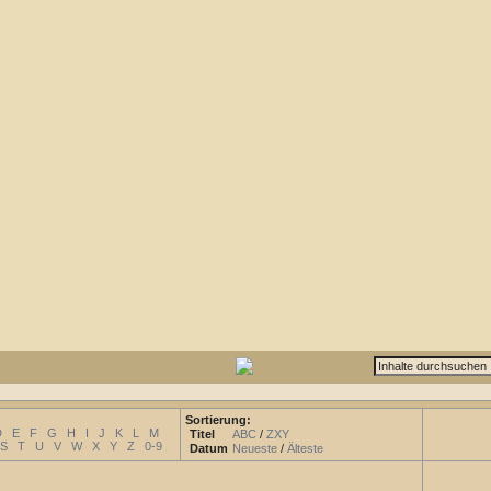
Sortierung:
D
E
F
G
H
I
J
K
L
M
Titel
ABC
/
ZXY
S
T
U
V
W
X
Y
Z
0-9
Datum
Neueste
/
Älteste