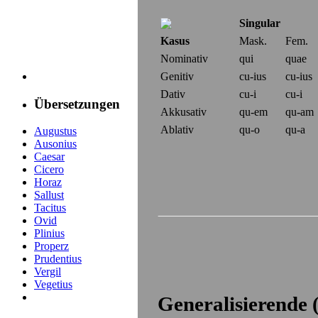
Singular
Kasus
Mask.
Fem.
Nominativ
qui
quae
Genitiv
cu-
i
us
cu-
i
us
Dativ
cu-
i
cu-
i
Übersetzungen
Akkusativ
qu-
em
qu-
am
Ablativ
qu-
o
qu-
a
Augustus
Ausonius
Caesar
Cicero
Horaz
Sallust
Tacitus
Ovid
Plinius
Properz
Prudentius
Vergil
Vegetius
Generalisierende 