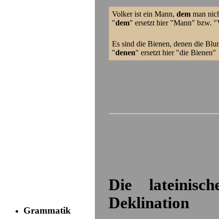
Volker ist ein Mann,
dem
man nich
"
dem
" ersetzt hier "Mann" bzw. "
Es sind die Bienen, denen die Bl
"
denen
" ersetzt hier "die Bienen"
Die lateinisc
Deklination
Grammatik