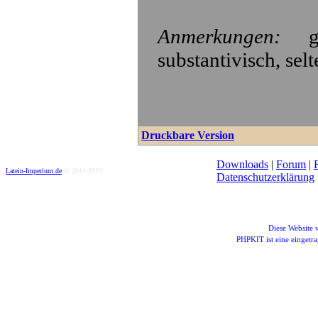
Anmerkungen:
ge
substantivisch, sel
Druckbare Version
Downloads
|
Forum
|
Latein-Imperium.de
© 2011-2019
Datenschutzerklärung
Diese Website
PHPKIT ist eine einget