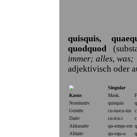
quisquis, quaeq
quodquod
(substa
immer; alles, was;
adjektivisch oder 
Singular
Kasus
Mask.
F
Nominativ
quisquis
q
Genitiv
cu-
i
us
cu-
i
us
c
Dativ
cu-
i
cu-
i
c
Akkusativ
qu-
em
qu-
em
q
Ablativ
qu-
o
qu-
o
q