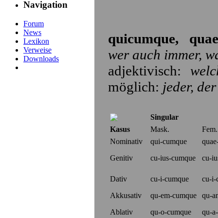
Navigation
Forum
News
quicumque, qua
Lexikon
Verweise
wer auch immer, wa
Downloads
adjektivisch:
welc
möglich:
jeder, der
Singular
Kasus
Mask.
Fem.
Nominativ
qui-cumque
quae
Genitiv
cu-
i
us
-cumque
cu-
i
u
Dativ
cu-
i
-cumque
cu-
i
-
Akkusativ
qu-
em
-cumque
qu-
a
Ablativ
qu-
o
-cumque
qu-
a