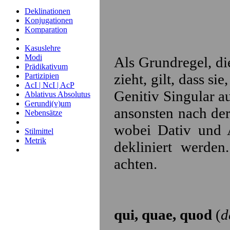
Deklinationen
Konjugationen
Komparation
Kasuslehre
Modi
Als Grundregel, die
Prädikativum
zieht, gilt, dass s
Partizipien
AcI | NcI | AcP
Genitiv Singular au
Ablativus Absolutus
Gerundi(v)um
ansonsten nach der
Nebensätze
wobei Dativ und A
Stilmittel
Metrik
dekliniert werden
achten.
qui, quae, quod
(
d