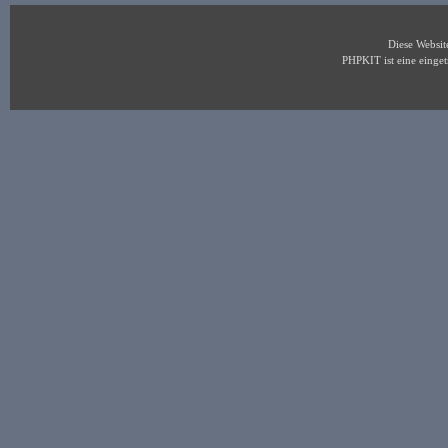
Diese Websi
PHPKIT ist eine eing