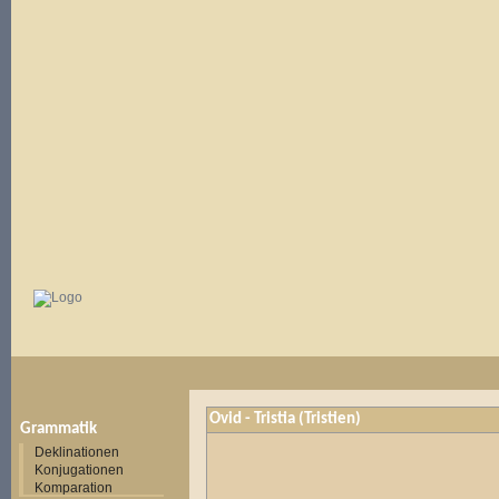
Ovid - Tristia (Tristien)
Grammatik
Deklinationen
Konjugationen
Komparation