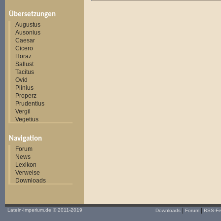
Übersetzungen
Augustus
Ausonius
Caesar
Cicero
Horaz
Sallust
Tacitus
Ovid
Plinius
Properz
Prudentius
Vergil
Vegetius
Navigation
Forum
News
Lexikon
Verweise
Downloads
|
|
Latein-Imperium.de
© 2011-2019
Downloads
Forum
RSS-F