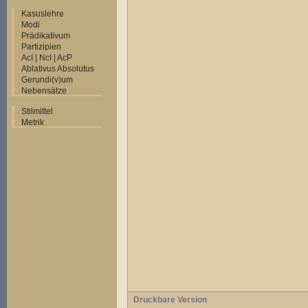
Kasuslehre
Modi
Prädikativum
Partizipien
AcI | NcI | AcP
Ablativus Absolutus
Gerundi(v)um
Nebensätze
Stilmittel
Metrik
Druckbare Version