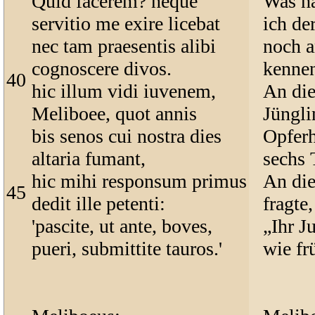
Quid facerem? neque
Was hä
servitio me exire licebat
ich de
nec tam praesentis alibi
noch a
cognoscere divos.
kennen
40
hic illum vidi iuvenem,
An die
Meliboee, quot annis
Jüngli
bis senos cui nostra dies
Opferh
altaria fumant,
sechs 
hic mihi responsum primus
An die
45
dedit ille petenti:
fragte,
'pascite, ut ante, boves,
„Ihr J
pueri, submittite tauros.'
wie fr