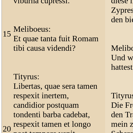
viburna cupressi.
diese 
Zypres
den b
Meliboeus:
15
Et quae tanta fuit Romam
tibi causa videndi?
Melib
Und w
hattes
Tityrus:
Libertas, quae sera tamen
respexit inertem,
Tityru
candidior postquam
Die Fr
tondenti barba cadebat,
den Tr
respexit tamen et longo
mein z
20