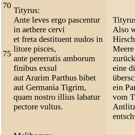
70
Tityrus:
Ante leves ergo pascentur
Tityru
in aethere cervi
Also w
et freta destituent nudos in
Hirsch
litore pisces,
Meere 
75
ante pererratis amborum
zurück
finibus exsul
eine d
aut Ararim Parthus bibet
übersc
aut Germania Tigrim,
ein Pa
quam nostro illius labatur
vom Ti
pectore vultus.
Antli
entsch