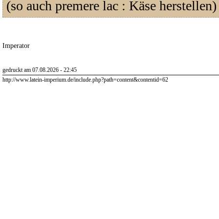
(so auch premere lac : Käse herstellen)
Imperator
gedruckt am 07.08.2026 - 22:45
http://www.latein-imperium.de/include.php?path=content&contentid=62