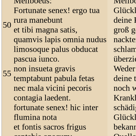
Meliboeus:
Melib
Fortunate senex! ergo tua
Glückl
rura manebunt
deine 
50
et tibi magna satis,
groß g
quamvis lapis omnia nudus
nackte
limosoque palus obducat
schlam
pascua iunco.
überzi
non insueta gravis
Weder 
55
temptabunt pabula fetas
deine 
nec mala vicini pecoris
noch 
contagia laedent.
Krankh
fortunate senex! hic inter
schädi
flumina nota
Glückl
et fontis sacros frigus
bekann