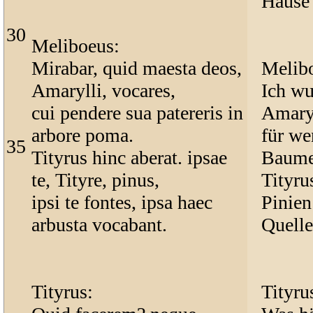
Hause 
30
Meliboeus:
Mirabar, quid maesta deos,
Melib
Amarylli, vocares,
Ich wu
cui pendere sua patereris in
Amaryll
arbore poma.
für we
35
Tityrus hinc aberat. ipsae
Baume 
te, Tityre, pinus,
Tityru
ipsi te fontes, ipsa haec
Pinien 
arbusta vocabant.
Quelle
Tityrus:
Tityru