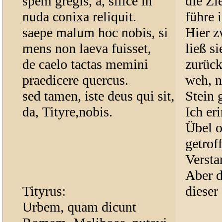
spem gregis, a, silice in
die Zi
nuda conixa reliquit.
führe i
saepe malum hoc nobis, si
Hier z
mens non laeva fuisset,
ließ s
de caelo tactas memini
zurück
praedicere quercus.
weh, n
sed tamen, iste deus qui sit,
Stein 
da, Tityre,nobis.
Ich er
Übel 
getrof
Versta
Aber d
Tityrus:
dieser 
Urbem, quam dicunt