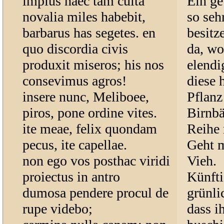
impius haec tam culta
Ein ge
novalia miles habebit,
so seh
barbarus has segetes. en
besitz
quo discordia civis
da, wo
produxit miseros; his nos
elendi
consevimus agros!
diese 
insere nunc, Meliboee,
Pflanz
piros, pone ordine vites.
Birnbä
ite meae, felix quondam
Reihe 
pecus, ite capellae.
Geht m
non ego vos posthac viridi
Vieh.
proiectus in antro
Künfti
dumosa pendere procul de
grünli
rupe videbo;
dass i