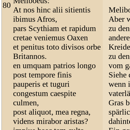
Meliboeus:
80
At nos hinc alii sitientis
Melib
ibimus Afros,
Aber w
pars Scythiam et rapidum
zu den
cretae veniemus Oaxen
andere
et penitus toto divisos orbe
Kreide
Britannos.
zu den
en umquam patrios longo
vom ga
post tempore finis
Siehe 
pauperis et tuguri
wenn i
congestum caespite
vaterl
culmen,
Gras b
post aliquot, mea regna,
spärli
videns mirabor aristas?
dahint