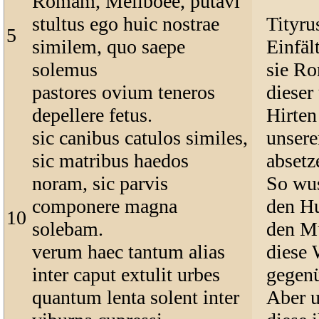
Romam, Meliboee, putavi
stultus ego huic nostrae
Tityru
5
similem, quo saepe
Einfält
solemus
sie Ro
pastores ovium teneros
dieser
depellere fetus.
Hirte
sic canibus catulos similes,
unsere
sic matribus haedos
absetz
noram, sic parvis
So wus
componere magna
den Hu
10
solebam.
den Mü
verum haec tantum alias
diese
inter caput extulit urbes
gegenü
quantum lenta solent inter
Aber u