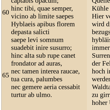
captabis opacum;
Quelle
hinc tibi, quae semper,
Kühle
60
vicino ab limite saepes
Hier v
Hyblaeis apibus florem
wird d
depasta salicti
bezugs
saepe levi somnum
hybläi
suadebit inire susurro;
immer 
hinc alta sub rupe canet
Surren
frondator ad auras,
der Fe
nec tamen interea raucae,
hoch i
65
tua cura, palumbes
werden
nec gemere aeria cessabit
Waldta
turtur ab ulmo.
zu gir
hoher