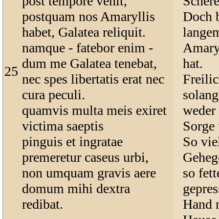
post tempore venit,
Schere
postquam nos Amaryllis
Doch b
habet, Galatea reliquit.
langem
namque - fatebor enim -
Amaryl
dum me Galatea tenebat,
hat.
25
nec spes libertatis erat nec
Freili
cura peculi.
solang
quamvis multa meis exiret
weder 
victima saeptis
Sorge
pinguis et ingratae
So vie
premeretur caseus urbi,
Geheg
non umquam gravis aere
so fet
domum mihi dextra
gepres
redibat.
Hand n