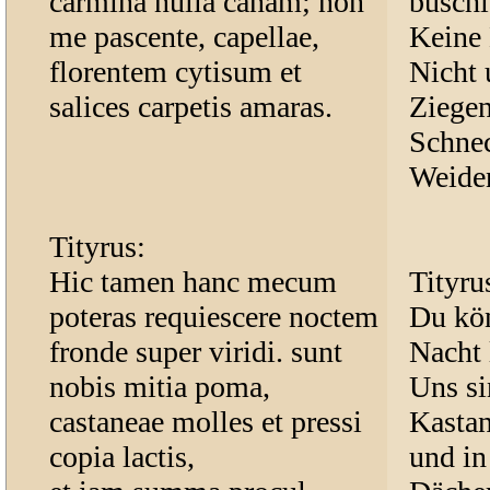
carmina nulla canam; non
buschi
me pascente, capellae,
Keine 
florentem cytisum et
Nicht 
salices carpetis amaras.
Ziegen
Schnec
Weide
Tityrus:
Hic tamen hanc mecum
Tityru
poteras requiescere noctem
Du kön
fronde super viridi. sunt
Nacht 
nobis mitia poma,
Uns si
castaneae molles et pressi
Kastan
copia lactis,
und in