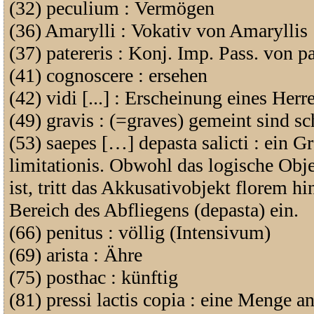
(32) peculium : Vermögen
(36) Amarylli : Vokativ von Amaryllis
(37) patereris : Konj. Imp. Pass. von pa
(41) cognoscere : ersehen
(42) vidi [...] : Erscheinung eines Her
(49) gravis : (=graves) gemeint sind sc
(53) saepes […] depasta salicti : ein 
limitationis. Obwohl das logische Obj
ist, tritt das Akkusativobjekt florem h
Bereich des Abfliegens (depasta) ein.
(66) penitus : völlig (Intensivum)
(69) arista : Ähre
(75) posthac : künftig
(81) pressi lactis copia : eine Menge a