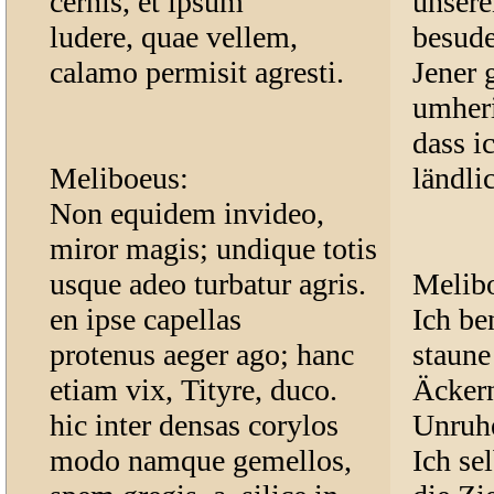
cernis, et ipsum
unsere
ludere, quae vellem,
besude
calamo permisit agresti.
Jener 
umheri
dass i
Meliboeus:
ländli
Non equidem invideo,
miror magis; undique totis
usque adeo turbatur agris.
Melib
en ipse capellas
Ich be
protenus aeger ago; hanc
staune
etiam vix, Tityre, duco.
Äckern
hic inter densas corylos
Unruhe
modo namque gemellos,
Ich sel