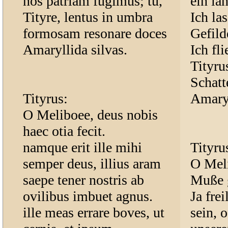
nos patriam fugimus; tu,
ein lä
Tityre, lentus in umbra
Ich la
formosam resonare doces
Gefild
Amaryllida silvas.
Ich fl
Tityru
Schatt
Tityrus:
Amaryl
O Meliboee, deus nobis
haec otia fecit.
namque erit ille mihi
Tityru
semper deus, illius aram
O Meli
saepe tener nostris ab
Muße 
ovilibus imbuet agnus.
Ja fre
ille meas errare boves, ut
sein, 