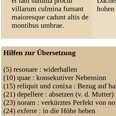
et iam summa procul
Dächer
villarum culmina fumant
hohen 
maioresque cadunt altis de
montibus umbrae.
Hilfen zur Übersetzung
(5) resonare : widerhallen
(10) quae : konsekutiver Nebensinn
(15) reliquit und conixa : Bezug auf h
(21) depellere : absetzen (v. d. Mutter)
(23) noram : verkürztes Perfekt von n
(24) exferre : in die Höhe heben