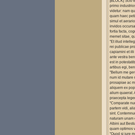
[BLOCK]"Scio eg
primo industrio
videtur: nam qu
quam haec peti
simul et aerari
invidos occursan
fortia facta, c
memet sitae, qua
"Et illud intel
rei publicae pr
capiamini et ill
ante vestra bene
est in potestat
artibus egi, be
"Bellum me gere
num id mutare me
prosapiae ac mu
aliquem ex popu
alium quaerat. 
praecepta leger
"Comparate nun
partem vidi, ali
sint. Contemnun
naturam unam e
Albini aut Best
quam optimos v
"Quod si iure me