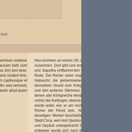
chulz
i animum oratione
Also kommen an einem Ort, der beiden gefiel, die Heere
causam belli cum
zusammen. Dort gibt und empfängt man das Ehrenwort,
a sint; tum sese,
und Jugurtha entflammt den Sinn des Bocchus mit einer
anis hostem fore.
Rede: Die Römer seien ungerecht, von unermesslicher
dam captivosque et
Habsucht, die gemeinsamen Feinde aller; sie hätten
io suis venisset,
denselben Grund zum Krieg mit Bocchus, wie mit ihm
itando aliud quam
und den anderen Stämmen, die Lust zu herrschen, sie,
denen alle Königreiche feindlich seien: da sei er, wenig
vorher die Karthager, ebenso der König Perseus, danach
werde jeder, wie er am reichsten erscheine, so für die
Römer der Feind sein. Nach diesen und anderen
derartigen Worten beschließen sie ihren Marsch zu der
Stadt Circa, weil dort Quintus Metellus Beute, Gefangene
und Gepäck untergebracht hatte. So, glaubte Jugurtha,
entweder werde sich nach der Eroberung der Stadt die