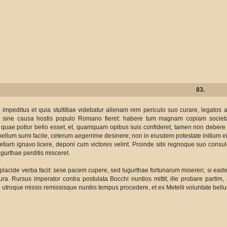
83.
e impeditus et quia stultitiae videbatur alienam rem periculo suo curare, legatos 
e sine causa hostis populo Romano fieret: habere tum magnam copiam societa
quae potior bello esset, et, quamquam opibus suis confideret, tamen non debere i
llum sumi facile, ceterum aegerrime desinere; non in eiusdem potestate initium ei
 etiam ignavo licere, deponi cum victores velint. Proinde sibi regnoque suo consule
gurthae perditis misceret.
 placide verba facit: sese pacem cupere, sed Iugurthae fortunarum misereri; si eadem 
a. Rursus imperator contra postulata Bocchi nuntios mittit; ille probare partim,
troque missis remissisque nuntiis tempus procedere, et ex Metelli voluntate bellu