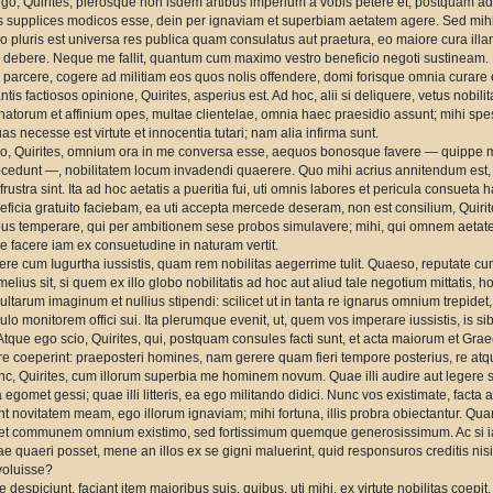
o, Quirites, plerosque non isdem artibus imperium a vobis petere et, postquam ade
s supplices modicos esse, dein per ignaviam et superbiam aetatem agere. Sed mihi
o pluris est universa res publica quam consulatus aut praetura, eo maiore cura illa
 debere. Neque me fallit, quantum cum maximo vestro beneficio negoti sustineam.
o parcere, cogere ad militiam eos quos nolis offendere, domi forisque omnia curare 
tis factiosos opinione, Quirites, asperius est. Ad hoc, alii si deliquere, vetus nobil
ognatorum et affinium opes, multae clientelae, omnia haec praesidio assunt; mihi sp
s necesse est virtute et innocentia tutari; nam alia infirma sunt.
lego, Quirites, omnium ora in me conversa esse, aequos bonosque favere — quippe 
ocedunt —, nobilitatem locum invadendi quaerere. Quo mihi acrius annitendum est,
i frustra sint. Ita ad hoc aetatis a pueritia fui, uti omnis labores et pericula consue
ficia gratuito faciebam, ea uti accepta mercede deseram, non est consilium, Quirites. 
ibus temperare, qui per ambitionem sese probos simulavere; mihi, qui omnem aetat
ne facere iam ex consuetudine in naturam vertit.
re cum Iugurtha iussistis, quam rem nobilitas aegerrime tulit. Quaeso, reputate cum
lius sit, si quem ex illo globo nobilitatis ad hoc aut aliud tale negotium mittatis, 
ltarum imaginum et nullius stipendi: scilicet ut in tanta re ignarus omnium trepidet,
lo monitorem offici sui. Ita plerumque evenit, ut, quem vos imperare iussistis, is s
Atque ego scio, Quirites, qui, postquam consules facti sunt, et acta maiorum et Grae
e coeperint: praeposteri homines, nam gerere quam fieri tempore posterius, re atqu
c, Quirites, cum illorum superbia me hominem novum. Quae illi audire aut legere 
a egomet gessi; quae illi litteris, ea ego militando didici. Nunc vos existimate, facta a
t novitatem meam, ego illorum ignaviam; mihi fortuna, illis probra obiectantur. 
t communem omnium existimo, sed fortissimum quemque generosissimum. Ac si i
iae quaeri posset, mene an illos ex se gigni maluerint, quid responsuros creditis nis
oluisse?
 despiciunt, faciant item maioribus suis, quibus, uti mihi, ex virtute nobilitas coepit