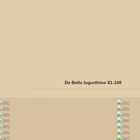
De Bello Iugurthino 81-100
[81]
[91]
[82]
[92]
[83]
[93]
[84]
[94]
[85]
[95]
[86]
[96]
[87]
[97]