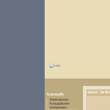
Sallust - De B
Grammatik
Deklinationen
Konjugationen
Komparation