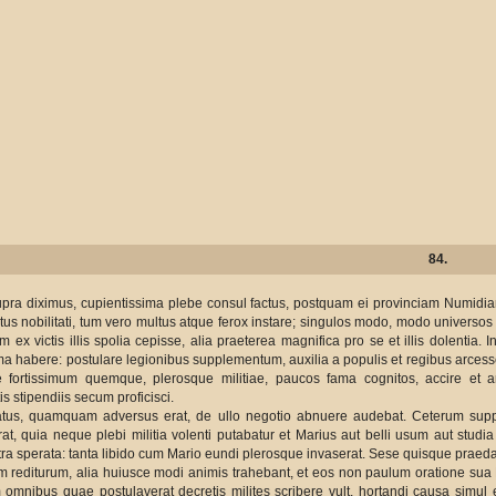
84.
supra diximus, cupientissima plebe consul factus, postquam ei provinciam Numidia
tus nobilitati, tum vero multus atque ferox instare; singulos modo, modo universos 
 ex victis illis spolia cepisse, alia praeterea magnifica pro se et illis dolentia. 
ma habere: postulare legionibus supplementum, auxilia a populis et regibus arcess
e fortissimum quemque, plerosque militiae, paucos fama cognitos, accire et
s stipendiis secum proficisci.
natus, quamquam adversus erat, de ullo negotio abnuere audebat. Ceterum su
at, quia neque plebi militia volenti putabatur et Marius aut belli usum aut studia
tra sperata: tanta libido cum Mario eundi plerosque invaserat. Sese quisque praeda
 rediturum, alia huiusce modi animis trahebant, et eos non paulum oratione sua 
mnibus quae postulaverat decretis milites scribere vult, hortandi causa simul et