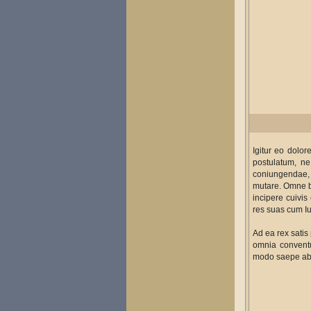
Igitur eo dolor
postulatum, n
coniungendae, 
mutare. Omne be
incipere cuivis
res suas cum Iu
Ad ea rex satis
omnia conventur
modo saepe ab u