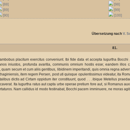
[88]
[98]
[89]
[99]
[90]
[100]
Übersetzung nach
V. S
81.
m ambobus placitum exercitus conveniunt. Ibi fide data et accepta Iugurtha Bocch
nos iniustos, profunda avaritia, communis omnium hostis esse; eandem illos 
quam secum et cum aliis gentibus, libidinem imperitandi, quis omnia regna advers
haginiensis, item regem Persen, post uti quisque opulentissimus videatur, ita Rom
 talibus dictis ad Cirtam oppidum iter constituunt, quod . . . ibique Metellus prae
averat. Ita Iugurtha ratus aut capta urbe operae pretium fore aut, si Romanus auxil
ertaturos. Nam callidus id modo festinabat, Bocchi pacem imminuere, ne moras ag