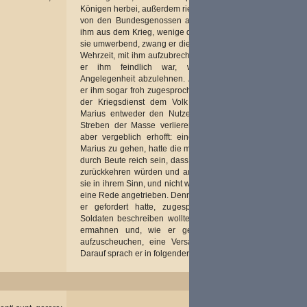
Königen herbei, außerdem rief er zu sich aus Latium und
von den Bundesgenossen alle Tapfersten, die meisten
ihm aus dem Krieg, wenige dem Ruf nach bekannt, und
sie umwerbend, zwang er die Menschen mit abgedienter
Wehrzeit, mit ihm aufzubrechen. Und der Senat, obwohl
er ihm feindlich war, wagte jenem in keiner
Angelegenheit abzulehnen. Aber die Verstärkung hatte
er ihm sogar froh zugesprochen, weil man glaubte, dass
der Kriegsdienst dem Volk nicht erwünscht sei und
Marius entweder den Nutzen für den Krieg oder das
Streben der Masse verlieren würde. Diese Lage war
aber vergeblich erhofft: eine so große Begierde, mit
Marius zu gehen, hatte die meisten befallen. Dass jeder
durch Beute reich sein, dass sie als Sieger nach Hause
zurückkehren würden und anderes Derartiges erwogen
sie in ihrem Sinn, und nicht wenig hatte sie Marius durch
eine Rede angetrieben. Denn als er, nachdem alles, was
er gefordert hatte, zugesprochen worden war, die
Soldaten beschreiben wollte, berief er, zugleich um zu
ermahnen und, wie er gewöhnt war, die Nobilität
aufzuscheuchen, eine Versammlung des Volkes ein.
Darauf sprach er in folgender Weise: