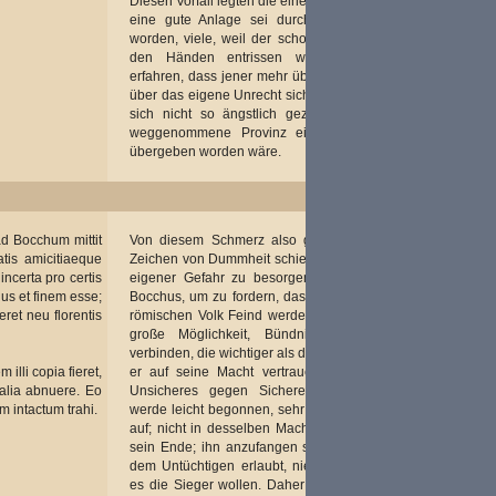
Diesen Vorfall legten die einen als Hochmut aus, andere,
eine gute Anlage sei durch die Schmach entzündet
worden, viele, weil der schon errungene Sieg ihm aus
den Händen entrissen würde. Wir haben genug
erfahren, dass jener mehr über die Ehre des Marius als
über das eigene Unrecht sich gemartert hat und dass er
sich nicht so ängstlich gezeigt hätte, wenn die ihm
weggenommene Provinz einem anderen als Marius
übergeben worden wäre.
ad Bocchum mittit
Von diesem Schmerz also gehemmt, und weil es ein
tis amicitiaeque
Zeichen von Dummheit schien, eine fremde Sache unter
ncerta pro certis
eigener Gefahr zu besorgen, schickt er Gesandte an
us et finem esse;
Bocchus, um zu fordern, dass er nicht ohne Grund dem
ret neu florentis
römischen Volk Feind werden solle: dann habe er eine
große Möglichkeit, Bündnis und Freundschaft zu
verbinden, die wichtiger als der Krieg wären, und obwohl
illi copia fieret,
er auf seine Macht vertraue, dürfe er dennoch nicht
 alia abnuere. Eo
Unsicheres gegen Sicheres tauschen. Jeder Krieg
m intactum trahi.
werde leicht begonnen, sehr mühselig dagegen höre er
auf; nicht in desselben Macht stünden sein Anfang und
sein Ende; ihn anzufangen sei jedem beliebigen, auch
dem Untüchtigen erlaubt, niedergelegt werde er, wenn
es die Sieger wollen. Daher möge er für sich und sein