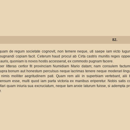
82.
quam de regum societate cognovit, non temere neque, uti saepe iam victo Iugur
pugnandi copiam facit. Ceterum haud procul ab Cirta castris munitis reges opper
 Mauris, quoniam is novos hostis accesserat, ex commodo pugnam facere.
er litteras certior fit provinciam Numidiam Mario datam; nam consulem factum
upra bonum aut honestum perculsus neque lacrimas tenere neque moderari lingu
us nimis molliter aegritudinem pati. Quam rem alii in superbiam vertebant, ali
ensum esse, multi quod iam parta victoria ex manibus eriperetur. Nobis satis c
ari quam iniuria sua excruciatum, neque tam anxie laturum fuisse, si adempta pr
.