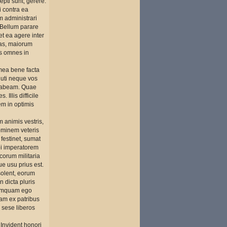
pti sunt, gerere:
 contra ea
m administrari
 Bellum parare
et ea agere inter
itas, maiorum
es omnes in
mea bene facta
 uti neque vos
ta habeam. Quae
Illis difficile
em in optimis
 animis vestris,
hominem veteris
 festinet, sumat
ibi imperatorem
corum militaria
e usu prius est.
solent, eorum
n dicta pluris
Quamquam ego
am ex patribus
i sese liberos
. Invident honori