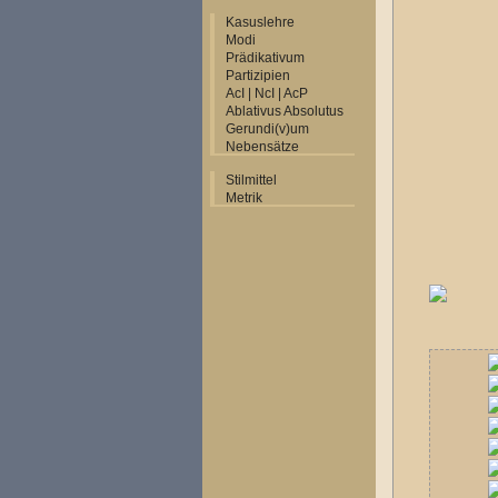
Kasuslehre
Modi
Prädikativum
Partizipien
AcI | NcI | AcP
Ablativus Absolutus
Gerundi(v)um
Nebensätze
Stilmittel
Metrik