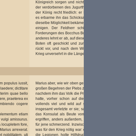
Königreich sorgen und nicht seine blühende Macht mit
der verdorbenen des Jugurtha mischen. Darüber spricht
der König recht friedlich: er begehre den Frieden, aber
es erbarme ihn das Schicksal des Jugurtha; wenn jener
dieselbe Möglichkeit bekäme, könne man sich über alles
einigen. Der Feldherr schickt wiederum gegen die
Forderungen des Bocchus Boten; jener heißt es teils gut,
anderes lehnt er ab, auf diese Weise werden von beiden
Boten oft geschickt und zurückgeschickt, und die Zeit
rückt vor, und nach dem Willen des Metellus wird der
Krieg unversehrt in die Länge gezogen.
m populus iussit,
Marius aber, wie wir oben gesagt haben, unter dem sehr
laedere; dictitare
großen Begehren der Plebs zum Konsul gemacht, drang,
Interim quae bello
nachdem ihm das Volk die Provinz Numidien anbefohlen
ere, praeterea ex
hatte, vorher schon auf die Nobilität feindselig, dann
 ambiendo cogere
vollends viel und wild auf sie ein, einzeln bald, bald
insgesamt verletzte er sie; sagte immer wieder, er habe
pplementum etiam
das Konsulat als Beute von den Besiegten über jene
 vulgi amissurus.
ergriffen, anders außerdem, preisend für ihn selbst und
 locupletem fore,
für jene schmerzend. Inzwischen hielt er am wichtigsten,
Marius arrexerat.
was für den Krieg nötig war: er verlangte Verstärkung für
 nobilitatem, uti
die Legionen, holte Hilfstruppen von den Völkern und