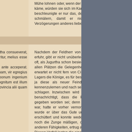
Mühe lohnen oder, wenn der Römer den Seinen zu Hilfe
käme, würden sie sich im Kampf messen. Denn erfahren
beschleunigte er nur das, den Frieden des Bocchus zu
schmälern, damit er nicht durch Treiben von
Verzögerungen anderes lieber wolle als Krieg.
tha consueverat,
Nachdem der Feldherr von dem Bündnis der Könige
itur, melius esse
erfuhr, gibt er nicht unüberlegt und nicht, wie er es sich
oft, als Jugurtha schon besiegt war, angewöhnt hatte, an
 ante acceperat.
allen Plätzen die Gelegenheit zum Kampf. Im Übrigen
am, vir egregius
erwartet er nicht fern von Cirta nach Befestigung eines
i bonum ingenium
Lagers die Könige, es für besser haltend, die Mauren, da
ognitum est illum
ja diese als neuer Feind hinzugekommen waren,
ovincia alii quam
kennenzulernen und nach seinem Vorteil die Schlacht zu
schlagen. Inzwischen wird er durch Briefe aus Rom
benachrichtigt, dass die Provinz Numidien Marius
gegeben worden sei; denn dass er Konsul geworden
war, hatte er vorher vernommen. Durch diese Dinge
wurde er über das Gute und das Ehrenhafte hinaus
erschüttert und konnte weder die Tränen zurückhalten
noch die Zunge mäßigen, der Mann, hervorragend in
anderen Fähigkeiten, ertrug allzu weichlich den Kummer.