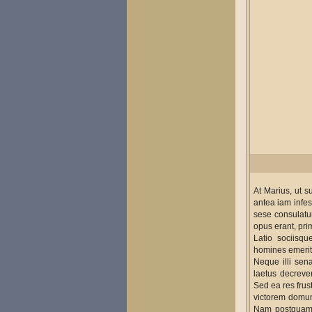
At Marius, ut 
antea iam infes
sese consulatum
opus erant, pri
Latio sociisqu
homines emeriti
Neque illi se
laetus decrever
Sed ea res frus
victorem domum
Nam postquam o