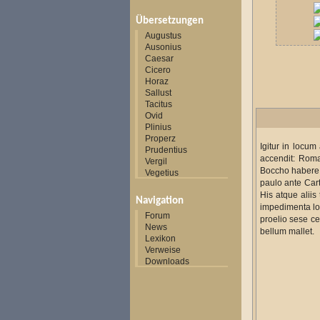
Übersetzungen
Augustus
Ausonius
Caesar
Cicero
Horaz
Sallust
Tacitus
Ovid
Plinius
Properz
Igitur in locu
Prudentius
accendit: Roma
Vergil
Boccho habere, 
Vegetius
paulo ante Cart
His atque aliis
Navigation
impedimenta loc
Forum
proelio sese c
News
bellum mallet.
Lexikon
Verweise
Downloads