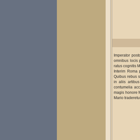
Imperator post
omnibus locis 
ratus cognitis
Interim Roma p
Quibus rebus s
in aliis artib
contumelia acc
magis honore M
Mario traderetur