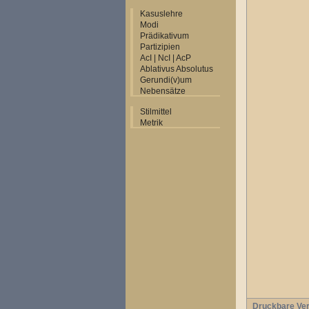
Kasuslehre
Modi
Prädikativum
Partizipien
AcI | NcI | AcP
Ablativus Absolutus
Gerundi(v)um
Nebensätze
Stilmittel
Metrik
Druckbare Ver