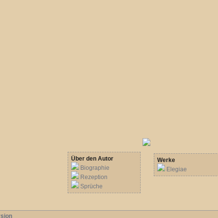
Über den Autor
Werke
Biographie
Elegiae
Rezeption
Sprüche
sion