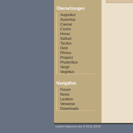
Übersetzungen
Augustus
Ausonius
Caesar
Cicero
Horaz
Sallust
Tacitus
Ovid
Plinius
Properz
Prudentius
Vergil
Vegetius
Navigation
Forum
News
Lexikon
Verweise
Downloads
Latein-Imperium.de
© 2011-2019